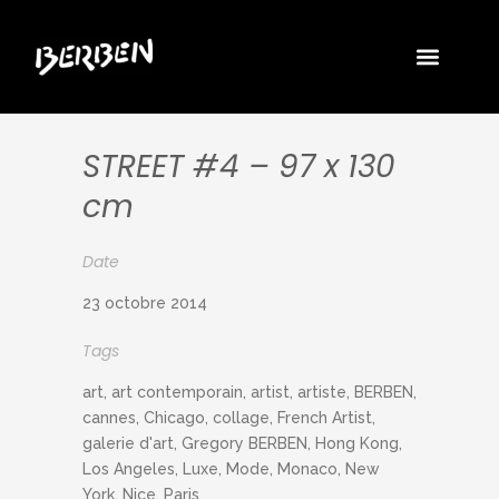
STREET #4 – 97 x 130
cm
Date
23 octobre 2014
Tags
art, art contemporain, artist, artiste, BERBEN,
cannes, Chicago, collage, French Artist,
galerie d'art, Gregory BERBEN, Hong Kong,
Los Angeles, Luxe, Mode, Monaco, New
York, Nice, Paris