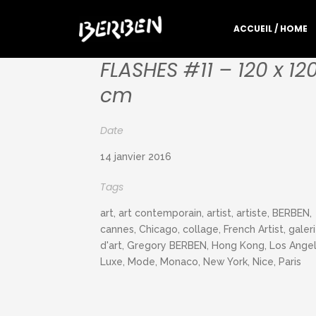
ACCUEIL / HOME
FLASHES #11 – 120 x 12
cm
Date
14 janvier 2016
Tags
art, art contemporain, artist, artiste, BERBEN,
cannes, Chicago, collage, French Artist, galer
d'art, Gregory BERBEN, Hong Kong, Los Angel
Luxe, Mode, Monaco, New York, Nice, Paris