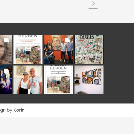
ign by
Korin