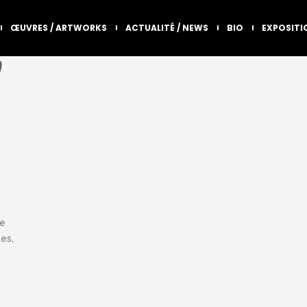
ŒUVRES / ARTWORKS
ACTUALITÉ / NEWS
BIO
EXPOSITI
0
ie
es,