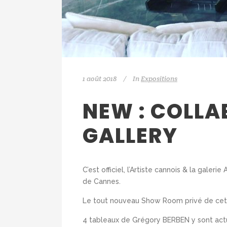
1 août 2018
In
Expositions
NEW : COLLA
GALLERY
C’est officiel, l’Artiste cannois & la gal
de Cannes.
Le tout nouveau Show Room privé de cette
4 tableaux de Grégory BERBEN y sont ac