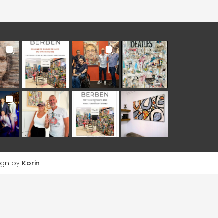
ign by
Korin