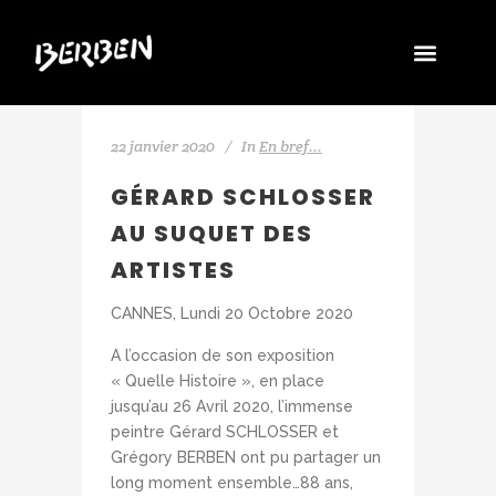
22 janvier 2020
In
En bref...
GÉRARD SCHLOSSER
AU SUQUET DES
ARTISTES
CANNES, Lundi 20 Octobre 2020
A l’occasion de son exposition
« Quelle Histoire », en place
jusqu’au 26 Avril 2020, l’immense
peintre Gérard SCHLOSSER et
Grégory BERBEN ont pu partager un
long moment ensemble…88 ans,