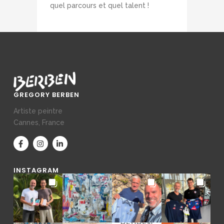
quel parcours et quel talent !
GREGORY BERBEN
Artiste peintre
Cannes, France
INSTAGRAM